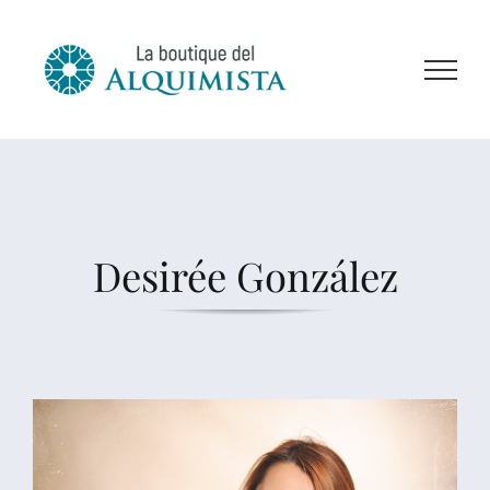
Saltar
al
contenido
Desirée González