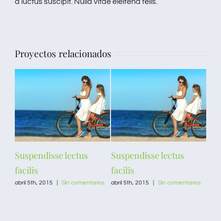
a luctus suscipit. Nulla vitae eleifend felis.
Proyectos relacionados
Suspendisse lectus
Suspendisse lectus
Pro
facilis
facilis
febr
come
abril 5th, 2015
|
Sin comentarios
abril 5th, 2015
|
Sin comentarios