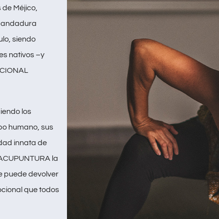
s de Méjico,
i andadura
lo, siendo
s nativos –y
ICIONAL
iendo los
rpo humano, sus
idad innata de
la ACUPUNTURA la
e puede devolver
ocional que todos