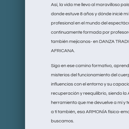
Así, la vida me llevo al maravilloso paí
donde estuve 8 años y dónde inicié m
profesional en el mundo del espectácu
continuamente formada por profesore
también mejicanos- en DANZA TRAD
AFRICANA.
Sigo en ese camino formativo, aprend
misterios del funcionamiento del cue
influencias con el entorno y su capac
recuperación y reequilibrio, siendo 
herramienta que me devuelve a mí y t
a tí también, esa ARMONÍA física-em
buscamos.