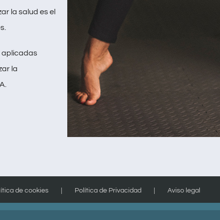
r la salud es el
s.
n aplicadas
zar la
A.
ítica de cookies
Política de Privacidad
Aviso legal