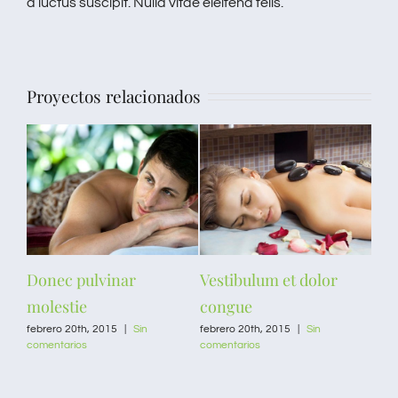
a luctus suscipit. Nulla vitae eleifend felis.
Proyectos relacionados
cat
Donec pulvinar
Vestibulum et dolor
Ves
molestie
congue
co
febrero 20th, 2015
|
Sin
febrero 20th, 2015
|
Sin
febr
comentarios
comentarios
come