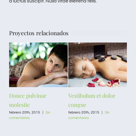
a luctus suscipit. Nulla vitae eleifend felis.
Proyectos relacionados
Donec pulvinar
Vestibulum et dolor
Ves
molestie
congue
co
febrero 20th, 2015
|
Sin
febrero 20th, 2015
|
Sin
febr
comentarios
comentarios
come