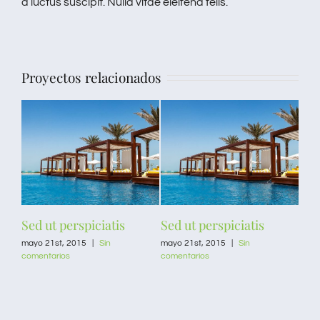
a luctus suscipit. Nulla vitae eleifend felis.
Proyectos relacionados
am
Sed ut perspiciatis
Sed ut perspiciatis
Mae
mayo 21st, 2015
|
Sin
mayo 21st, 2015
|
Sin
febr
comentarios
comentarios
come