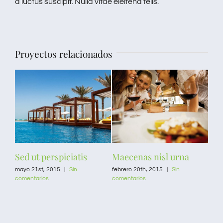
a luctus suscipit. Nulla vitae eleifend felis.
Proyectos relacionados
Sed ut perspiciatis
Maecenas nisl urna
Mae
mayo 21st, 2015
|
Sin
febrero 20th, 2015
|
Sin
febr
comentarios
comentarios
come